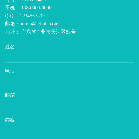
手机： 138-0000-0000
Q Q： 1234567890
邮箱：admin@admin.com
地址： 广东省广州市天河区88号
姓名
电话
邮箱
内容